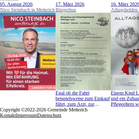
05. August 2026
17. März 2026
16. März 202
Nico Steinbach in Metterich
Bürgerbus
Alltagshelden
Egal ob die Fahrt
Einem Kind Li
beispielsweise zum Einkauf
und ein Zuhau
führt, zum Arzt, zur
Pflegeeltern 
Copyright ©2022-2026 Gemeinde Metterich
Apotheke oder zur Bank,
Informationen 
Kontakt
Impressum
Datenschutz
der Bürgerbus holt Sie zu
beim Pflegeki
Hause ab, befördert Sie
Jugentamtes B
zum gewünschten Ziel und
bringt Sie später wieder
zurück. Angeboten wird der